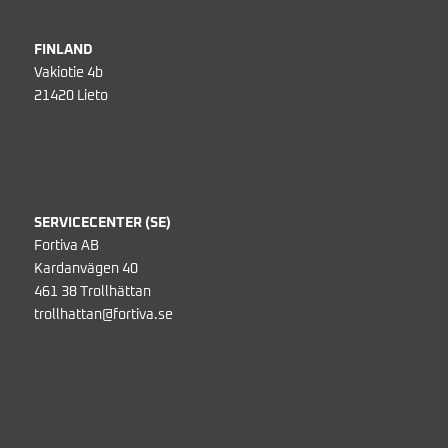
FINLAND
Vakiotie 4b
21420 Lieto
SERVICECENTER (SE)
Fortiva AB
Kardanvägen 40
461 38 Trollhättan
trollhattan@fortiva.se