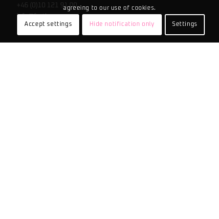
+46 (0)10 121 91 00
agreeing to our use of cookies.
info@fortiva.se
Accept settings
Hide notification only
Settings
DENMARK
Fortiva Danmark A/S
Teknikervej 16
7000 Fredericia
+45 7594 2122
fortiva@fortiva.dk
FINLAND
Vakiotie 4b