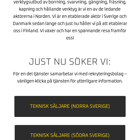
verktygsutbud av borrning, svarvning, gängning, fräsning,
kapning och hållande verktyg är vi en av de ledande
aktörerna i Norden. Vi är en etablerade aktör i Sverige och
Danmark sedan länge och just nu håller vi på att etablerar
oss i Finland. Vi växer och har en spännande resa framför
oss!
JUST NU SÖKER VI:
För en del tjänster samarbetar vi med rekryteringsbolag –
vänligen klicka på tjänsten för ytterligare information.
TEKNISK SÄLJARE (NORRA SVERIGE)
TEKNISK SÄLJARE (SÖDRA SVERIGE)