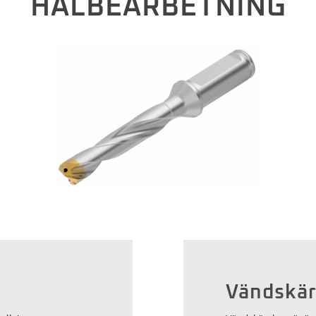
HÅLBEARBETNING
Vändskär