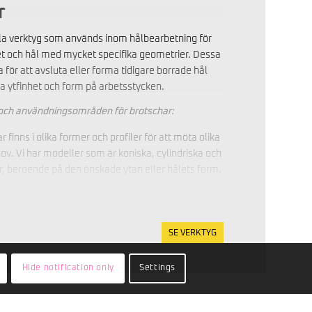
r
lla verktyg som används inom hålbearbetning för
het och hål med mycket specifika geometrier. Dessa
 för att avsluta eller forma tidigare borrade hål
bra ytfinhet och form på arbetsstycken.
 och användningsområden för brotschar:
r finns i olika former och profiler för att möta olika
v. Vi har modeller som är koniska, cylindriska och
, beroende på den önskade ytan eller hålets form.
schar används ofta för att avgrada tidigare
a är särskilt användbart för att ta bort skarpa
tor finare och mer estetiskt tilltalande.
SE VERKTYG
nvändiga ytor: Brotschar kan användas för att
tor i hål, inklusive avfasning och kantbrytning.
Hide notification only
Settings
för att förbättra komponenternas funktion och
ng: Brotscharna finns i olika material och