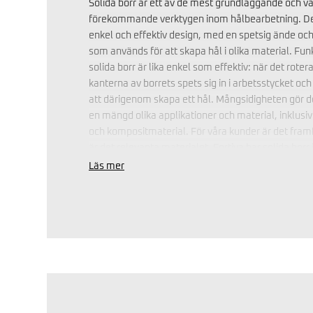
Solida borr är ett av de mest grundläggande och va
förekommande verktygen inom hålbearbetning. De
enkel och effektiv design, med en spetsig ände oc
som används för att skapa hål i olika material. Fu
solida borr är lika enkel som effektiv: när det roter
kanterna av borrets spets sig in i arbetsstycket och 
att därigenom skapa ett hål. Mångsidigheten gör 
en mängd olika applikationer och material, inklusive
och kompositmaterial. För våra kunder är det fram
är det relevanta materialet. Fortiva har solida borr 
former för att passa olika behov och användning
Läs mer
vanligaste design är en cylinderformad hårdmetal
skärande kanter längs dess längd, men det finns ä
med avvikande geometrier för specifika ändamål. 
precision och kvalitet i hålbearbetning är det viktigt 
och storlek av borr för varje specifik uppgift och ma