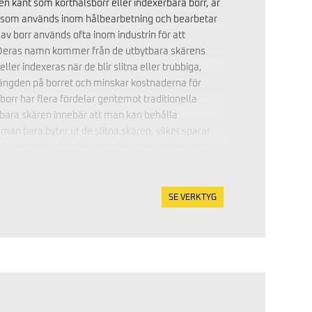
n känt som korthålsborr eller indexerbara borr, är
 som används inom hålbearbetning och bearbetar
av borr används ofta inom industrin för att
 Deras namn kommer från de utbytbara skärens
ler indexeras när de blir slitna eller trubbiga,
slängden på borret och minskar kostnaderna för
orr har flera fördelar gentemot traditionella
tbara skären innebär att man kan behålla
an bara byter ut de slitna skären, vilket sparar
. Dessutom erbjuder vändskärsborr hög precision
ör att skapa hål med komplexa geometrier och
 Denna typ av borr används ofta inom industrin för
r, och de är särskilt effektiva vid bearbetning av
SE VERKTYG
ndskärsborr är också kända för sin förmåga att
ch skärkrafterna under bearbetning, vilket
litet och noggrannhet i de skapade hålen. De är ett
ör tillverkningsföretag och maskinverkstäder som
iv och noggrann hålbearbetning.