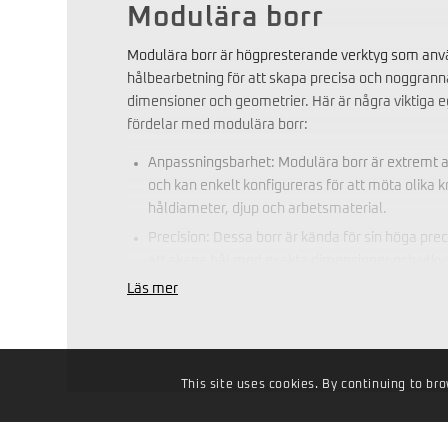
Modulära borr
Modulära borr är högpresterande verktyg som an
hålbearbetning för att skapa precisa och noggrann
dimensioner och geometrier. Här är några viktiga 
fördelar med modulära borr:
Anpassningsbarhet: Modulära borr är extremt 
och kan enkelt konfigureras för att möta olika k
håldiameter, djup och arbetsmaterial.
Precision: Dessa borr är kända för sin höga pre
att skapa hål med exakta dimensioner och ytkva
dem idealiska för applikationer där noggrannhe
Läs mer
Effektivitet: Modulära borr är utformade för att
minska bearbetningstiden. De kan hantera hög
erbjuda snabbare spånhantering, vilket ökar pro
verkstaden.
This site uses cookies. By continuing to bro
Mångsidighet: Dessa borr kan användas för att 
material, inklusive metaller, plast och komposi