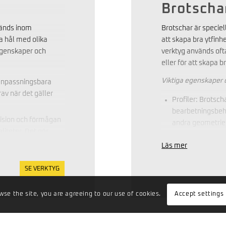
Brotscha
vänds inom
Brotschar är specie
a hål med olika
att skapa bra ytfin
egenskaper och
verktyg används ofta
eller för att skapa 
Viktiga egenskaper
anpassningsbara
rav när det gäller
Profiler: Brotscha
bearbetningsbeho
cision och förmågan
andra geometrier
liteter. Det gör
Avgradning: Brot
t är avgörande.
Läs mer
borrade hål. Dett
 vara effektiva och
kanter och göra y
a matningar och
SE VERKTYG
Bearbetning av i
duktiviteten i
forma invändiga y
wse the site, you are agreeing to our use of cookies.
Accept settings
Detta är viktigt 
bearbeta olika
hållbarhet.
tmaterial. Det gör
Materialanpassni