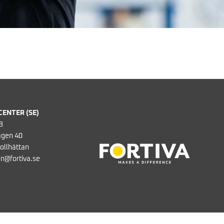
CENTER (SE)
B
gen 40
ollhättan
an@fortiva.se