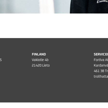
FINLAND
SERVICE
S
Vakiotie 4b
Fortiva A
21420 Lieto
Kardanvä
461 38 Tr
trollhatt