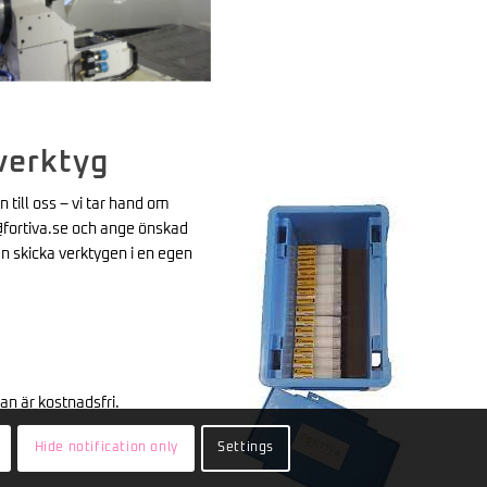
verktyg
 till oss – vi tar hand om
er@fortiva.se och ange önskad
en skicka verktygen i en egen
an är kostnadsfri.
Hide notification only
Settings