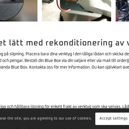
et lätt med rekonditionering av 
 på slipning. Placera bara dina verktyg i den tåliga lådan och skicka den
 och pengar. Beställ din Blue Box via din säljare eller via mail till ord
nvända Blue Box. Kontakta oss för mer information. Du kan självklart äv
liga och hållbara lösning för enkelt frakt av verktyg som ska servas. Låd
wse the site, you are agreeing to our use of cookies.
Accept settings