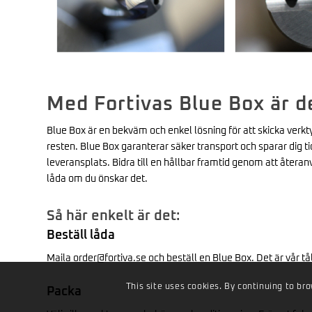
Med Fortivas Blue Box är d
Blue Box är en bekväm och enkel lösning för att skicka verktyg
resten. Blue Box garanterar säker transport och sparar dig tid
leveransplats. Bidra till en hållbar framtid genom att återa
låda om du önskar det.
Så här enkelt är det:
Beställ låda
Maila order@fortiva.se och beställ en Blue Box. Det är vår tå
This site uses cookies. By continuing to bro
Packa