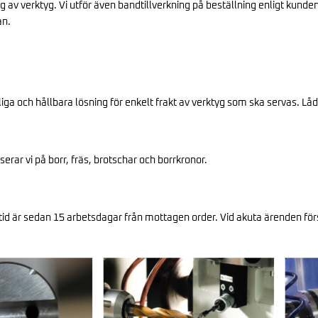
ing av verktyg. Vi utför även bandtillverkning på beställning enligt kund
an.
liga och hållbara lösning för enkelt frakt av verktyg som ska servas. Låd
erar vi på borr, fräs, brotschar och borrkronor.
nstid är sedan 15 arbetsdagar från mottagen order. Vid akuta ärenden fö